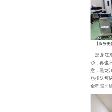
【服
黑龙江东大肛肠医院实行365天全年无休，即便是在假节日也会有医生接
诊，再也
意，黑龙
您排队烦
全程陪护