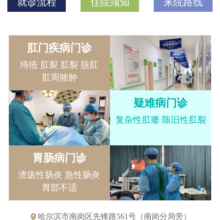
就诊流程
住院须知
来院路线
肛门疾病门诊
痔疮 肛裂 肛裂 脱肛
肛周脓肿
疑难病门诊
复杂性肛瘘 陈旧性肛裂
胃肠病门诊
溃疡性肠炎 急性肠炎
胃部不适
哈尔滨市南岗区先锋路561号（南岗分局旁）